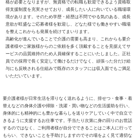
格が必要となりますが、無資格での転職も歓迎できるよう資格取
得支援制度を充実させており、成長したい人に向いている職場環
境があります。そのため学歴・経歴は不問でやる気のある、成長
意欲が旺盛なご応募者様を歓迎し、どなた様でも働きやすい職場
を整えこれからも発展を続けてまいります。
高齢化が進んでいることで介護の需要も高まり、これからも要介
護者様やご家族様からのご依頼を多く頂戴することを見据えてサ
ービスの品質維持のため人員確保することにいたしました。正社
員での採用で長く安定して働けるだけでなく、頑張った分だけ給
与にも反映される仕組みで既存のスタッフには収入面でもご満足
いただいています。
要介護者様が日常生活を滞りなく送れるように、排せつ・食事・着
替えなどの身体介護や掃除・洗濯・買い物などの生活援助を行い、
身体的にも精神的にも豊かな暮らしを送りケアしていく中で自立で
きるように支援するお仕事です。手当たり次第に身の回りのお世話
するのではなく、ご利用者様が自分でできることはご本人に行って
もらい、できないことを手助けしますのでその場をよく見て適切な