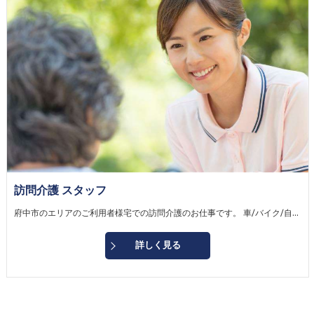
訪問介護 スタッフ
府中市のエリアのご利用者様宅での訪問介護のお仕事です。 車/バイク/自転車/バス/電車を使って訪問して頂きます。 もちろん移動にかかる交通費は全額支給。 車の場合、会社の車でもご自身の車でもOKです。 ※直行直帰OK 【主な仕事内容】 ・生活介助 ・身体介助 ご利用者様宅にて身体・生活の介護をお願いします。 未経験の方は最初は先輩スタッフに同行し、仕事を覚えていきましょう。 経験者は実力に応じて独り立ち し、スキルや経験を活かして下さい。
詳しく見る